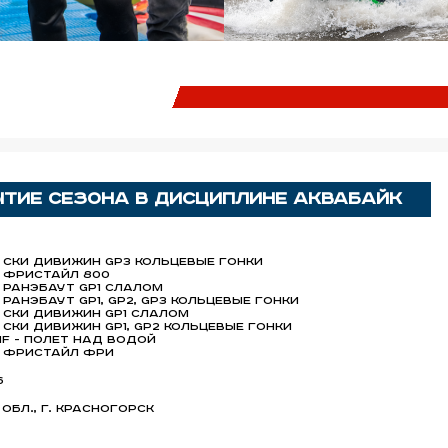
тие сезона в дисциплине аквабайк
- ски дивижин GP3 кольцевые гонки
- фристайл 800
- ранэбаут GP1 слалом
 ранэбаут GP1, GP2, GP3 кольцевые гонки
- ски дивижин GP1 слалом
- ски дивижин GP1, GP2 кольцевые гонки
HF - полет над водой
- фристайл фри
6
обл., г. Красногорск