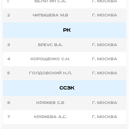
1
Белугин С.А.
г. Москва
2
Чипышева М.В
г. Москва
РК
3
Бреус В.А.
г. Москва
4
Корощенко С.Н.
г. Москва
5
Голдовский Н.Л.
г. Москва
СС3К
6
Кряжев С.Б
г. Москва
7
Кряжева А.С.
г. Москва